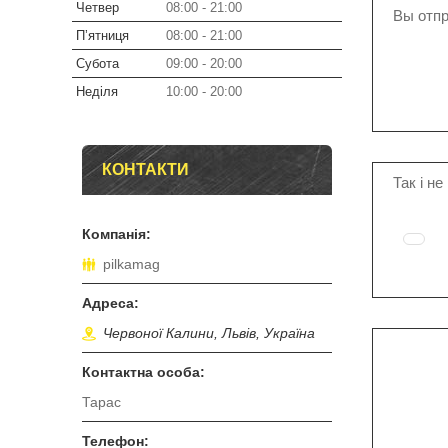
Четвер
08:00
21:00
Вы отп
Пʼятниця
08:00
21:00
Субота
09:00
20:00
Неділя
10:00
20:00
КОНТАКТИ
Так і н
pilkamag
Червоної Калини, Львів, Україна
Тарас