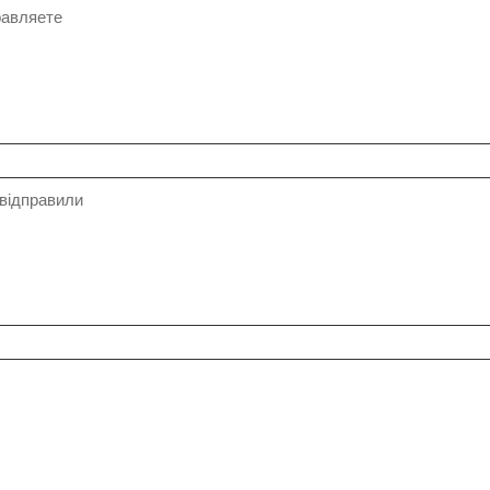
равляете
е відправили