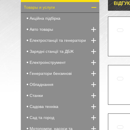
ВІДГУ
Товары и услуги
Акційна підбірка
Авто товары
Електростанції та генератори
Зарядні станції та ДБЖ
Електроінструмент
Генератори бензинові
Обладнання
Станки
Садова техніка
Сад та город
Мотопомпи, насоси та