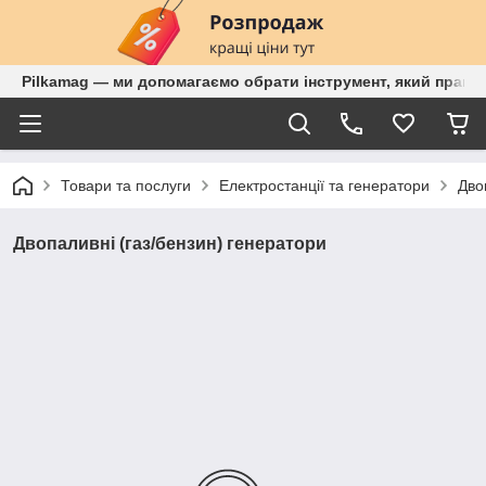
Pilkamag — ми допомагаємо обрати інструмент, який працює
Товари та послуги
Електростанції та генератори
Дво
Двопаливні (газ/бензин) генератори