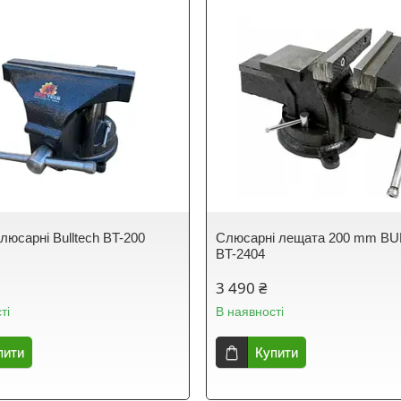
люсарні Bulltech BT-200
Слюсарні лещата 200 mm B
BT-2404
3 490 ₴
ті
В наявності
пити
Купити