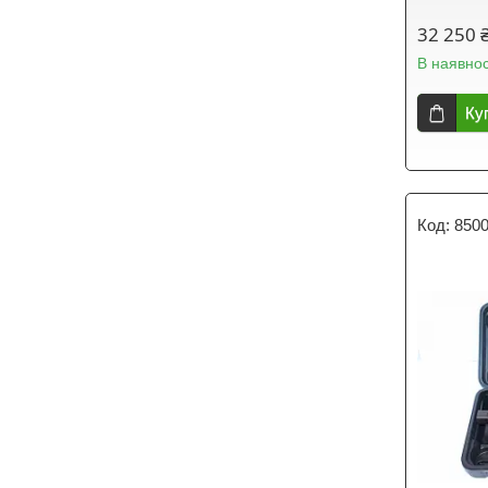
32 250 
В наявнос
Ку
850