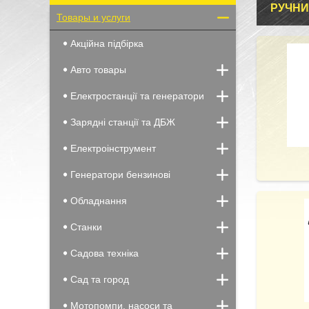
РУЧНИ
Товары и услуги
Акційна підбірка
Авто товары
Електростанції та генератори
Зарядні станції та ДБЖ
Електроінструмент
Генератори бензинові
Обладнання
Станки
Садова техніка
Сад та город
Мотопомпи, насоси та