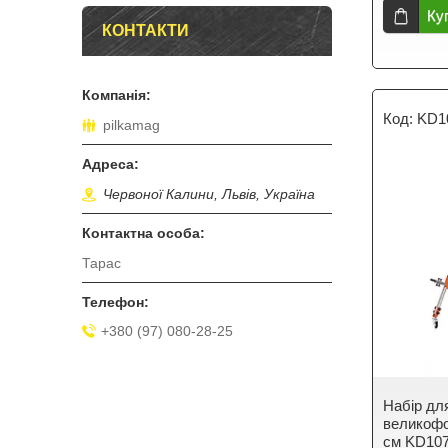
Ку
КОНТАКТИ
KD1
pilkamag
Червоної Калини, Львів, Україна
Тарас
+380 (97) 080-28-25
Набір дл
великофо
см KD10