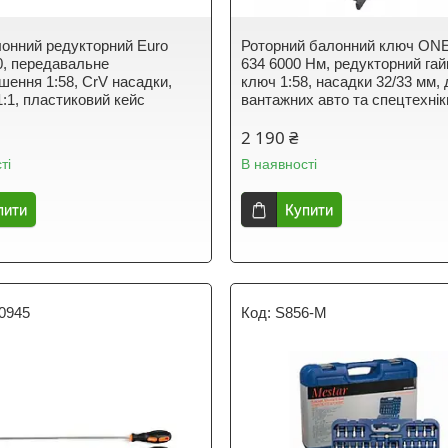
онний редукторний Euro
Роторний балонний ключ ON
00, передавальне
634 6000 Нм, редукторний га
шення 1:58, CrV насадки,
ключ 1:58, насадки 32/33 мм,
1:1, пластиковий кейс
вантажних авто та спецтехнік
2 190 ₴
ті
В наявності
пити
Купити
0945
S856-M