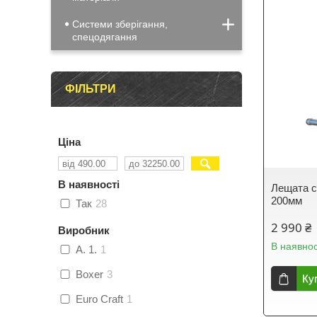
Системи зберігання,
спецодягання
ФІЛЬТРИ
Ціна
В наявності
Лещата с
200мм
Так
28
2 990 ₴
Виробник
В наявнос
A. 1.
1
Boxer
3
Ку
Euro Craft
1