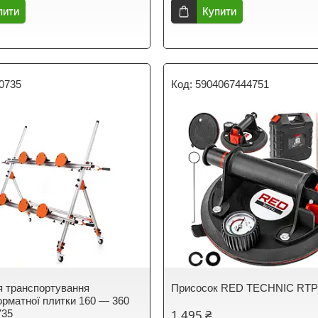
пити
Купити
0735
5904067444751
я транспортування
Присосок RED TECHNIC RT
рматної плитки 160 — 360
1 495 ₴
735