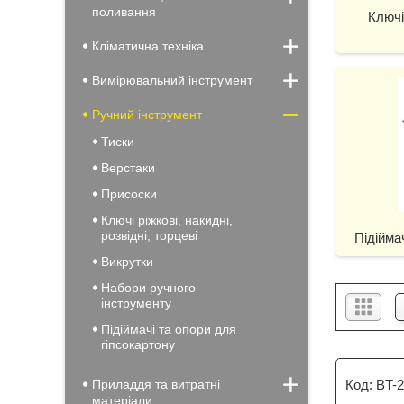
поливання
Ключі 
Кліматична техніка
Вимірювальний інструмент
Ручний інструмент
Тиски
Верстаки
Присоски
Ключі ріжкові, накидні,
розвідні, торцеві
Підійма
Викрутки
Набори ручного
інструменту
Підіймачі та опори для
гіпсокартону
Приладдя та витратні
BT-
матеріали