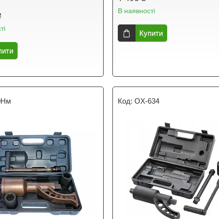
В наявності
₴
ті
Купити
пити
0Нм
OX-634