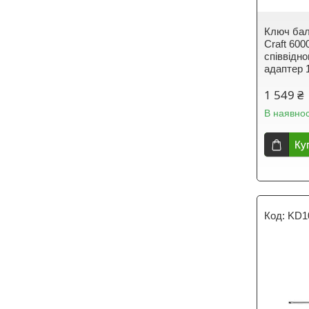
Ключ бал
Craft 60
співвідно
адаптер 
1 549 ₴
В наявнос
Ку
KD1