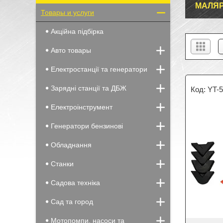
МАЛЯР
Товары и услуги
Акційна підбірка
Авто товары
Електростанції та генератори
Зарядні станції та ДБЖ
YT-
Електроінструмент
Генератори бензинові
Обладнання
Станки
Садова техніка
Сад та город
Мотопомпи, насоси та