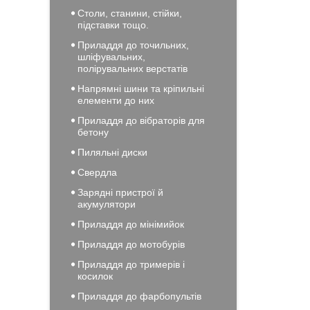
Столи, станини, стійки,
підставки тощо.
Приладдя до точильних,
шліфувальних,
полірувальних верстатів
Напрямні шини та кріпильні
елементи до них
Приладдя до вібраторів для
бетону
Пиляльні диски
Свердла
Зарядні пристрої й
акумулятори
Приладдя до мінімийок
Приладдя до мотобурів
Приладдя до тримерів і
косилок
Приладдя до фарбопультів