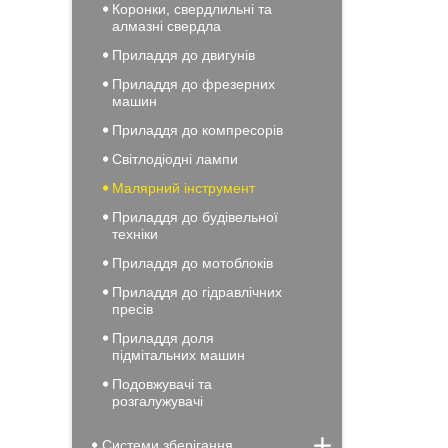
Коронки, свердлильні та
алмазні свердла
Приладдя до двигунів
Приладдя до фрезерних
машин
Приладдя до компресорів
Світлодіодні лампи
Малярний інструмент
Приладдя до будівельної
техніки
Приладдя до мотоблоків
Приладдя до гідравлічних
пресів
Приладдя доля
підмітальних машин
Подовжувачі та
розгалужувачі
Системи зберігання,