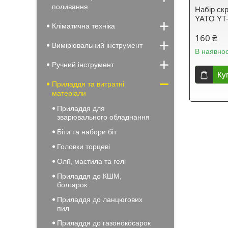
поливання
Набір скр
YATO YT
Кліматична техніка
160 ₴
Вимірювальний інструмент
В наявнос
Ручний інструмент
Ку
Приладдя та витратні
матеріали
Приладдя для
зварювального обладнання
Біти та набори біт
Головки торцеві
Олії, мастила та гелі
Приладдя до КШМ,
болгарок
Приладдя до ланцюгових
пил
Приладдя до газонокосарок