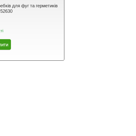
ебків для фуг та герметиків
-52630
ті
пити