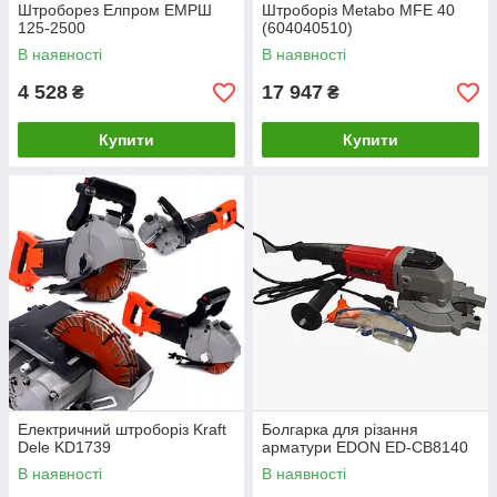
Штроборез Елпром ЕМРШ
Штроборіз Metabo MFE 40
125-2500
(604040510)
В наявності
В наявності
4 528
17 947
₴
₴
Купити
Купити
Електричний штроборіз Kraft
Болгарка для різання
Dele KD1739
арматури EDON ED-CB8140
В наявності
В наявності