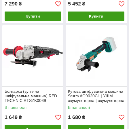
7 290
5 452
₴
₴
Купити
Купити
Болгарка (вугляна
Кутова шліфувальна машина
шліфувальна машина) RED
Sturm AG9020CL | УШМ
TECHNIC RTSZK0069
акумуляторна | акумуляторна
болгарка
В наявності
В наявності
1 649
1 680
₴
₴