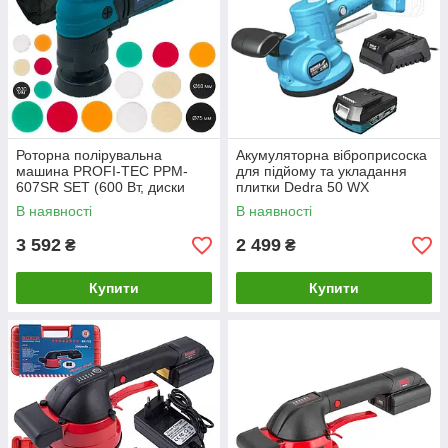
Роторна полірувальна
Акумуляторна віброприсоска
машина PROFI-TEC PPM-
для підйому та укладання
607SR SET (600 Вт, диски
плитки Dedra 50 WX
30/50/75 мм)
В наявності
В наявності
3 592
2 499
₴
₴
Купити
Купити