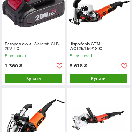
Батарея акум. Worcraft CLB-
Штроборіз GTM
20V-2.0
WC125/150/1800
В наявності
В наявності
1 360
6 618
₴
₴
Купити
Купити