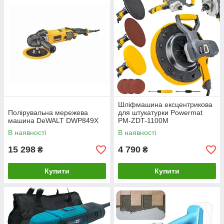
Шліфмашина ексцентрикова
Полірувальна мережева
для штукатурки Powermat
машина DeWALT DWP849X
PM-ZDT-1100M
В наявності
В наявності
15 298
4 790
₴
₴
Купити
Купити