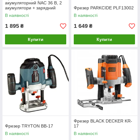
акумуляторний NAC 36 В, 2
акумулятори + зарядний
Фрезер PARKСIDE PLF13002
пристрій, вакуумна чашка
В наявності
В наявності
130 мм, до 50 кг, 6 режимів
1 895
1 649
₴
₴
Купити
Купити
Фрезер BLACK DECKER KR-
Фрезер TRYTON BB-17
17
В наявності
В наявності