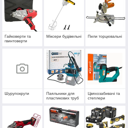
Гайковерти та
Міксери будівельні
Пили торцювальні
гвинтоверти
Шурупокрути
Паяльники для
Цвяхозабивачі та
пластикових труб
степлери