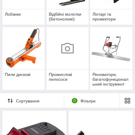
Лобзики
Відбійні молотки
Ліхтарі та
(Бетоноломі)
прожектори
Пили дискові
Промислові
Реноватори,
пилососи
багатофункціонал
ьний інструмент
Сортування
0
Фільтри