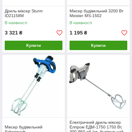
Дриль-міксер Sturm
Міксер будівельний 3200 Вт
ID21158M
Meister MS-1502
В наявності
В наявності
3 321
1 195
₴
₴
Купити
Купити
Електричний дриль-міксер
Міксер будівельний
Елпром ЕДМ-1750 1750 Вт,
Scheppach
300-950 об./хв, будівельний