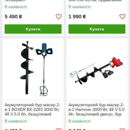
міксер для цементу, клею,
В наявності
В наявності
штукатурки та
5 490
1 990
₴
₴
Купити
Купити
Акумуляторний бур-міксер 2-
Акумуляторний бур-міксер 2-
в-1 BOXER BX-3283 3000 Вт,
в-1 Hammer 3000 Вт, 48 V 5.0
48 V 5.0 Ah, безщітковий
Ah, безщітковий двигун, бур
двигун, бур 200 мм, заважка
200 мм, заважка 120 мм
В наявності
В наявності
120 мм, 2