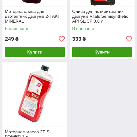
Моторна олива для
Олива для чотиритактних
двотактних двигунів 2-TAKT
двигунів Vitals Semisynthetic
MINERAL
API SL/CF 0,6 л
В наявності
В наявності
249
333
₴
₴
Купити
Купити
Моторное масло 2T S-
POWER 1 л