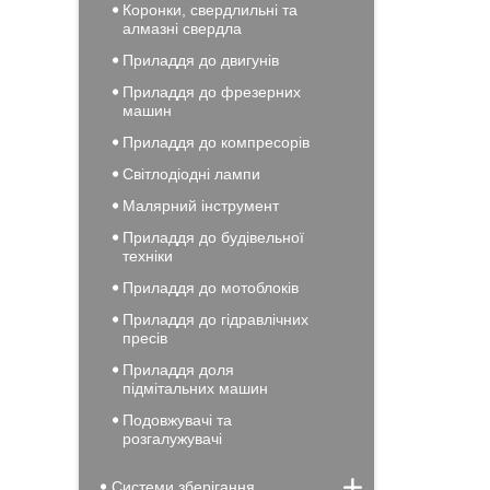
Коронки, свердлильні та
алмазні свердла
Приладдя до двигунів
Приладдя до фрезерних
машин
Приладдя до компресорів
Світлодіодні лампи
Малярний інструмент
Приладдя до будівельної
техніки
Приладдя до мотоблоків
Приладдя до гідравлічних
пресів
Приладдя доля
підмітальних машин
Подовжувачі та
розгалужувачі
Системи зберігання,