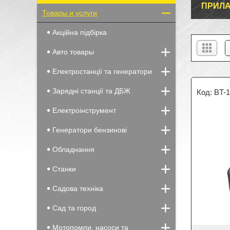
ПРИЛА
Товары и услуги
Акційна підбірка
Авто товары
Електростанції та генератори
Зарядні станції та ДБЖ
BT-
Електроінструмент
Генератори бензинові
Обладнання
Станки
Садова техніка
Сад та город
Мотопомпи, насоси та