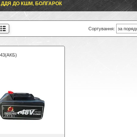
ДДЯ ДО КШМ, БОЛГАРОК
143(АКБ)