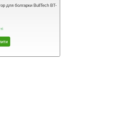
ор для болгарки BullTech BT-
ті
пити