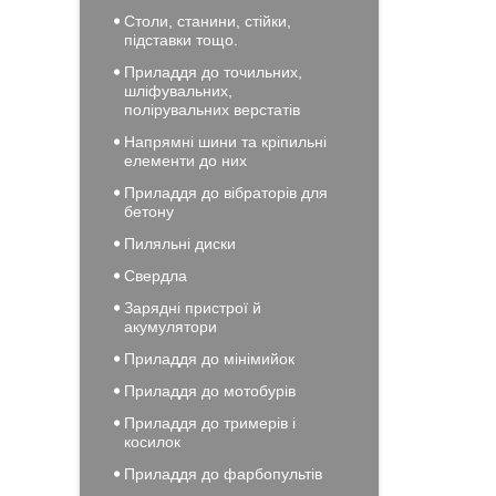
Столи, станини, стійки,
підставки тощо.
Приладдя до точильних,
шліфувальних,
полірувальних верстатів
Напрямні шини та кріпильні
елементи до них
Приладдя до вібраторів для
бетону
Пиляльні диски
Свердла
Зарядні пристрої й
акумулятори
Приладдя до мінімийок
Приладдя до мотобурів
Приладдя до тримерів і
косилок
Приладдя до фарбопультів