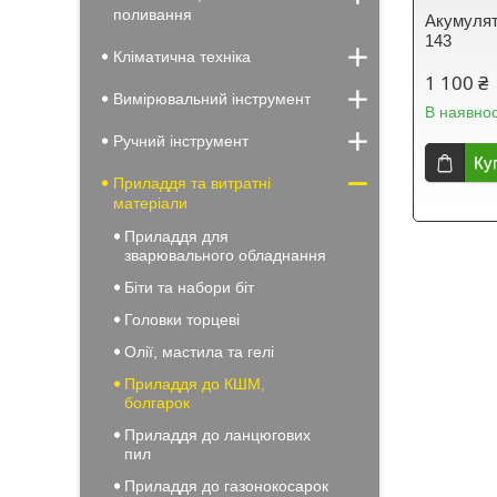
поливання
Акумулят
143
Кліматична техніка
1 100 ₴
Вимірювальний інструмент
В наявнос
Ручний інструмент
Ку
Приладдя та витратні
матеріали
Приладдя для
зварювального обладнання
Біти та набори біт
Головки торцеві
Олії, мастила та гелі
Приладдя до КШМ,
болгарок
Приладдя до ланцюгових
пил
Приладдя до газонокосарок