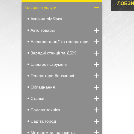
ЛОБЗИ
Товары и услуги
Акційна підбірка
Авто товары
Електростанції та генератори
Зарядні станції та ДБЖ
Електроінструмент
Генератори бензинові
Обладнання
Станки
Садова техніка
Сад та город
Мотопомпи, насоси та