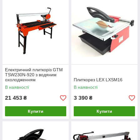
Електричний плиткоріз GTM
TSW230N-920 з водяним
охолодженням
Плиткорез LEX LXSM16
В наявності
В наявності
21 453
3 390
₴
₴
Купити
Купити