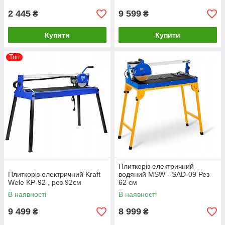
2 445
9 599
₴
₴
Купити
Купити
Топ
Плиткоріз електричний
Плиткоріз електричний Kraft
водяний MSW - SAD-09 Рез
Wele KP-92 , рез 92см
62 см
В наявності
В наявності
9 499
8 999
₴
₴