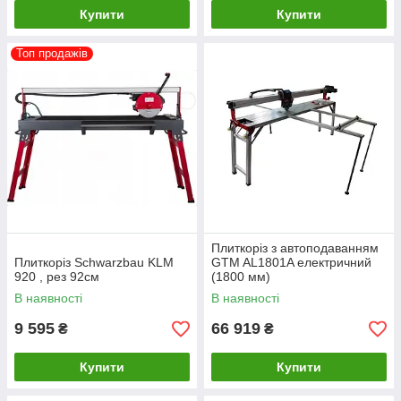
Купити
Купити
Топ продажів
Плиткоріз з автоподаванням
Плиткоріз Schwarzbau KLM
GTM AL1801A електричний
920 , рез 92см
(1800 мм)
В наявності
В наявності
9 595
66 919
₴
₴
Купити
Купити