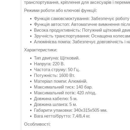
транспортування, кріплення для аксесуарів і переми
Режими роботи або ключові функції:
Функція самовсмоктування: Забезпечує роботу
Функція автостоп: Автоматичне вимкнення після
Висока продуктивність: Потужний щітковий двиг
Зручність транспортування: Оснащена колесам
Алюмінієва помпа: Забезпечує довговічність і на
Характеристики:
Тип двигуна: Щітковий.
Напруга: 220 В.
Частота струму: 50 Гц.
Потужність: 1600 Вт.
Матеріал помпи: Алюміній.
Максимальний тиск: 140 бар.
Максимальний потік: 420 л/год.
Довжина кабелю: 5 м.
Довжина шланга: 5 м.
Габарити упаковки: 340х315х505 мм.
Вага нетто/брутто: 7,4/8,4 кг.
Особливості: