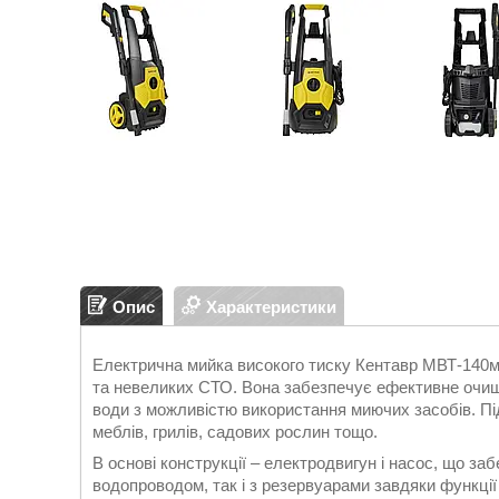
Опис
Характеристики
Електрична мийка високого тиску Кентавр МВТ-140м 
та невеликих СТО. Вона забезпечує ефективне очищ
води з можливістю використання миючих засобів. Під
меблів, грилів, садових рослин тощо.
В основі конструкції – електродвигун і насос, що з
водопроводом, так і з резервуарами завдяки функці