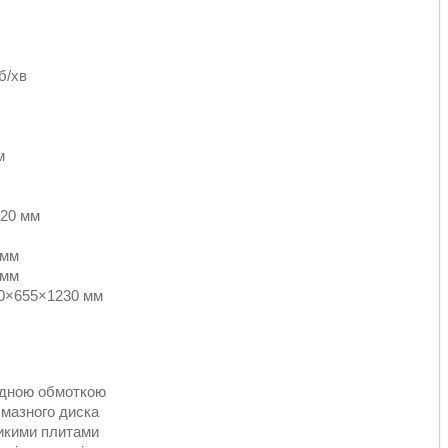
б/хв
м
720 мм
 мм
 мм
080×655×1230 мм
ідною обмоткою
лмазного диска
ликими плитами