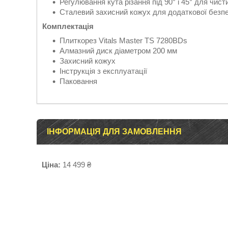
Регулювання кута різання під 90° і 45° для чисти
Сталевий захисний кожух для додаткової безп
Комплектація
Плиткорез Vitals Master TS 7280BDs
Алмазний диск діаметром 200 мм
Захисний кожух
Інструкція з експлуатації
Паковання
ІНФОРМАЦІЯ ДЛЯ ЗАМОВЛЕННЯ
Ціна:
14 499 ₴