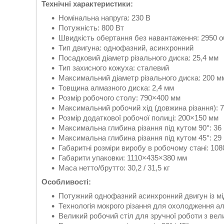
Технічні характеристики:
Номінальна напруга: 230 В
Потужність: 800 Вт
Швидкість обертання без навантаження: 2950 о
Тип двигуна: однофазний, асинхронний
Посадковий діаметр різального диска: 25,4 мм
Тип захисного кожуха: сталевий
Максимальний діаметр різального диска: 200 м
Товщина алмазного диска: 2,4 мм
Розмір робочого столу: 790×400 мм
Максимальний робочий хід (довжина різання): 
Розмір додаткової робочої полиці: 200×150 мм
Максимальна глибина різання під кутом 90°: 36
Максимальна глибина різання під кутом 45°: 29
Габаритні розміри виробу в робочому стані: 1
Габарити упаковки: 1110×435×380 мм
Маса нетто/брутто: 30,2 / 31,5 кг
Особливості:
Потужний однофазний асинхронний двигун із м
Технологія мокрого різання для охолодження а
Великий робочий стіл для зручної роботи з ве