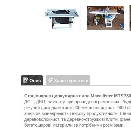
Опис
Характеристики
Стаціонарна циркулярна пила Macallister MTSP8
ДСП, ДВП, ламінату при проведенні ремонтних і буді
ріжучий диск діаметром 200 мм до швидкості 2950 о
зберігає маневреність і високу продуктивність. Шв
деревоволокнисті та деревно-стружкові плити, фанеру
багатошарові матеріали за потрібними розмірами.