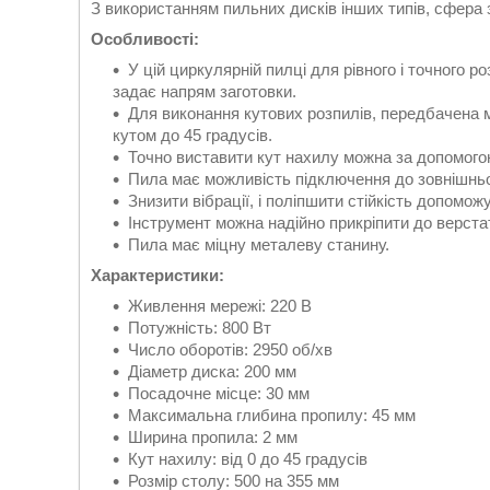
З використанням пильних дисків інших типів, сфера
Особливості:
У цій циркулярній пилці для рівного і точного
задає напрям заготовки.
Для виконання кутових розпилів, передбачена 
кутом до 45 градусів.
Точно виставити кут нахилу можна за допомогою
Пила має можливість підключення до зовнішньо
Знизити вібрації, і поліпшити стійкість допомож
Інструмент можна надійно прикріпити до верстат
Пила має міцну металеву станину.
Характеристики:
Живлення мережі: 220 В
Потужність: 800 Вт
Число оборотів: 2950 об/хв
Діаметр диска: 200 мм
Посадочне місце: 30 мм
Максимальна глибина пропилу: 45 мм
Ширина пропила: 2 мм
Кут нахилу: від 0 до 45 градусів
Розмір столу: 500 на 355 мм