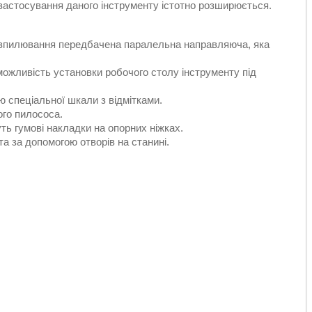
 застосування даного інструменту істотно розширюється.
 розпилювання передбачена паралельна направляюча, яка
можливість установки робочого столу інструменту під
 спеціальної шкали з відмітками.
го пилососа.
уть гумові накладки на опорних ніжках.
а за допомогою отворів на станині.